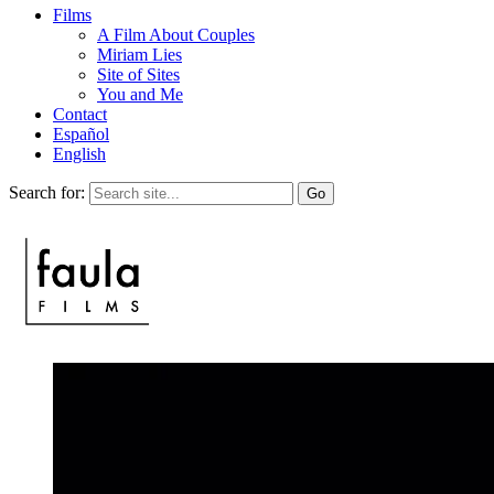
Films
A Film About Couples
Miriam Lies
Site of Sites
You and Me
Contact
Español
English
Search for: