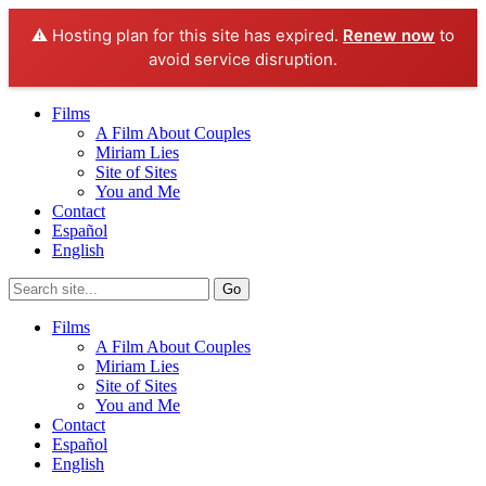
⚠️ Hosting plan for this site has expired.
Renew now
to
avoid service disruption.
Films
A Film About Couples
Miriam Lies
Site of Sites
You and Me
Contact
Español
English
Films
A Film About Couples
Miriam Lies
Site of Sites
You and Me
Contact
Español
English